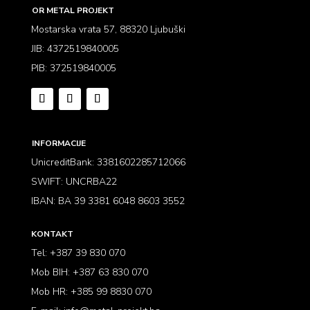
OR METAL PROJEKT
Mostarska vrata 57, 88320 Ljubuški
JIB: 4372519840005
PIB: 372519840005
INFORMACIJE
UnicreditBank: 3381602285712066
SWIFT: UNCRBA22
IBAN: BA 39 3381 6048 8603 3552
KONTAKT
Tel:
+387 39 830 070
Mob BIH:
+387 63 830 070
Mob HR:
+385 99 8830 070