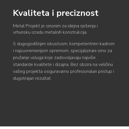
Kvaliteta i preciznost
Metal Projekt je sinonim za idejna rješenja i
vrhunsku izradu metalnih konstrukcija.
S dugogodišnjim iskustvom, kompetentnim kadrom
i najsuvremenijom opremom, specijalizirani smo za
pružanje usluga koje zadovoljavaju najviše
standarde kvalitete i dizajna. Bez obzira na veličinu
vašeg projekta osiguravamo profesionalan pristup i
dugotrajan rezultat.